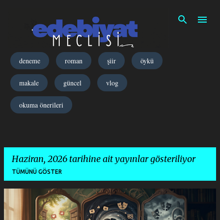
Ana içeriğe atla
deneme
roman
şiir
öykü
makale
güncel
vlog
okuma önerileri
Haziran, 2026 tarihine ait yayınlar gösteriliyor
TÜMÜNÜ GÖSTER
K
a