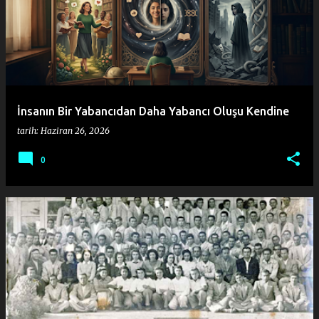
y
ı
t
l
a
İnsanın Bir Yabancıdan Daha Yabancı Oluşu Kendine
r
tarih:
Haziran 26, 2026
0