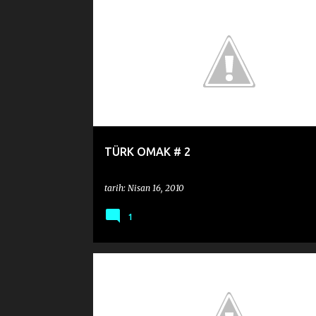
AHMET ALTAN
İSTISNALAR KAIDEYI BOZMAZ
TÜRK OLMAK
VIDEO
TÜRK OMAK # 2
tarih:
Nisan 16, 2010
1
MURAT GIL
MURAT GİL ŞİİRLERİ