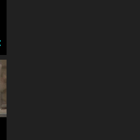
BEĞENDİĞİM DÖRTLÜKLER
#2
YOLCU
MAVİ DÜŞÜM: BURCU
AKKANLI
SUSKUNLAR
BEĞENDİĞİM DÖRTLÜKLER
# 1
SEVDİĞİM BEYİTLER #1
15
Mart
8
Şubat
16
Ocak
120
2009
16
Aralık