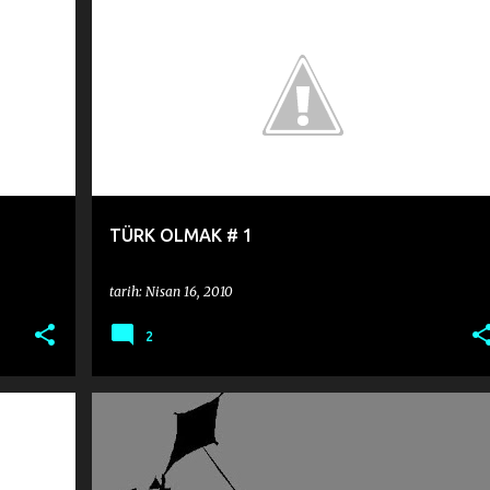
AHMET ALTAN
İMF
TÜRK OLMAK
TÜRKİYE
+
TÜRK OLMAK # 1
tarih:
Nisan 16, 2010
2
HAKAN KARABULUT