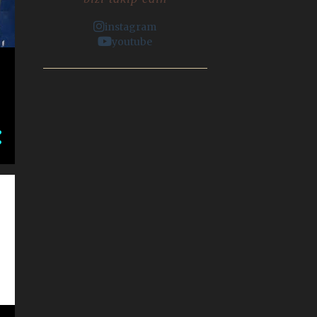
2
2017
instagram
1
Nisan
youtube
1
Mart
6
2016
5
Kasım
1
Şubat
6
2015
1
Aralık
3
Kasım
2
Nisan
2
2014
1
Haziran
1
Mayıs