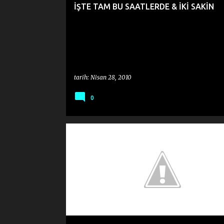
İŞTE TAM BU SAATLERDE & İKİ SAKİN
tarih:
Nisan 28, 2010
0
BEĞENDİĞİM DÖRTLÜKLER
CEMAL SÜREYA
İKİNCİ YENİCİLER
ŞİİR