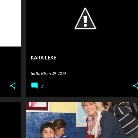
KARA LEKE
tarih:
Nisan 29, 2010
2
ÇOCUKLAR GÜLSÜN DIYE
EDA YILMAZ
+
SOSYAL SORUMLULUK PROJELERI
UNICEF
+