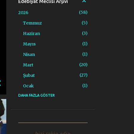
Edebiyat Meclisi Arşivi
58
2026
5
Temmuz
3
Haziran
1
Mayıs
1
Nisan
20
Mart
27
Şubat
1
Ocak
DAHA FAZLA GÖSTER
1
2020
1
Nisan
2
2019
2
Mayıs
bizi takip edin