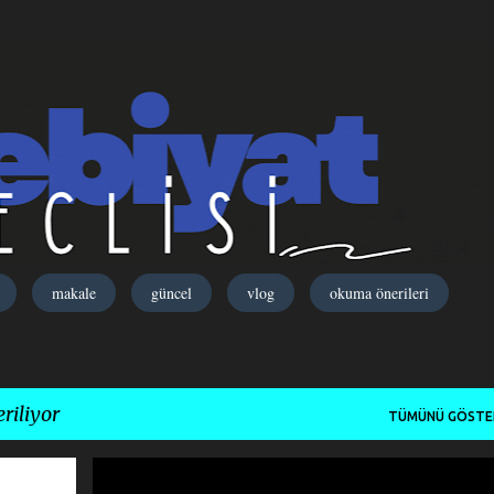
Ana içeriğe atla
makale
güncel
vlog
okuma önerileri
riliyor
TÜMÜNÜ GÖSTE