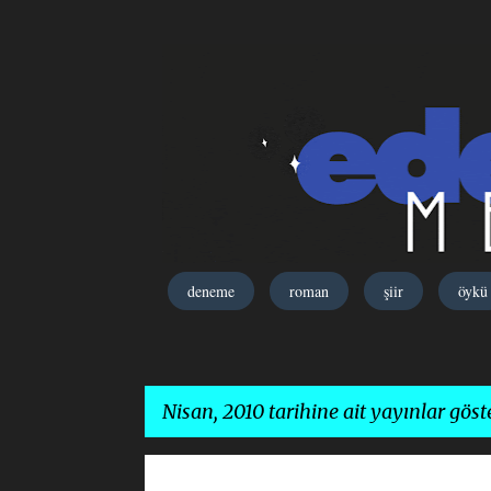
deneme
roman
şiir
öykü
Nisan, 2010 tarihine ait yayınlar göste