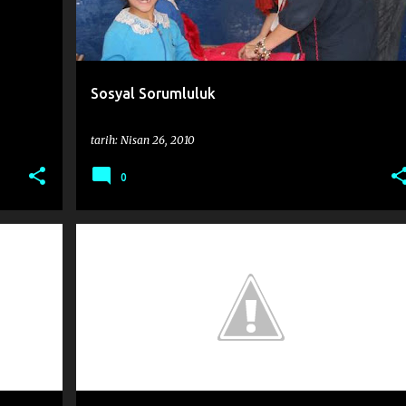
Sosyal Sorumluluk
tarih:
Nisan 26, 2010
0
1922
AMERIKA
AVUSTRALYA
EGE
+
2
+