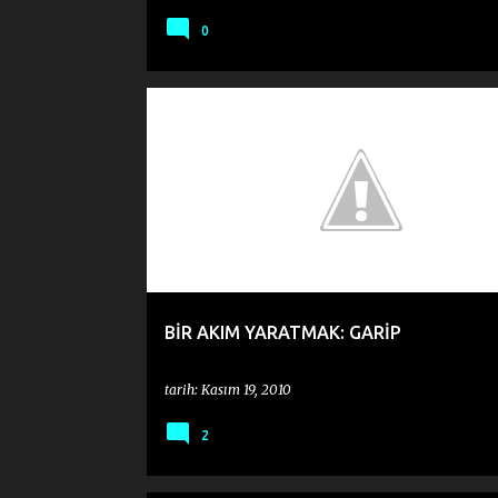
0
BEĞENDİĞİM DÖRTLÜKLER
BESTELENMIŞ ŞIIR
DE
GARIPÇILER
KITAP
ORHAN VELI KANIK
ROMAN
BİR AKIM YARATMAK: GARİP
tarih:
Kasım 19, 2010
2