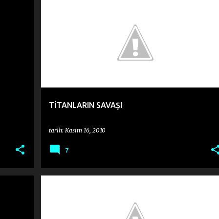
FİLM DEĞERLENDİRMESİ
TİTANLARIN SAVAŞI
tarih:
Kasım 16, 2010
7
BEĞENDİĞİM DÖRTLÜKLER
ORHAN VELI
ŞİİR