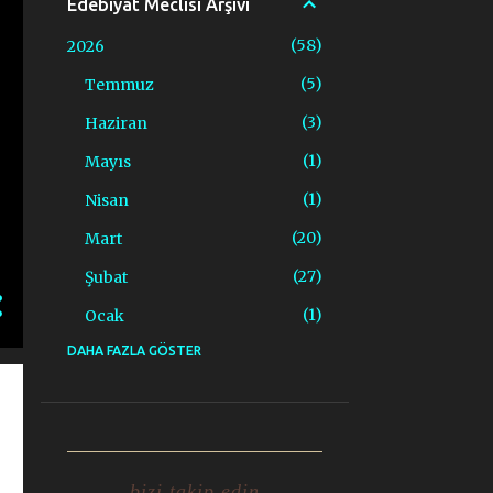
Edebiyat Meclisi Arşivi
58
2026
5
Temmuz
3
Haziran
1
Mayıs
1
Nisan
20
Mart
27
Şubat
1
Ocak
DAHA FAZLA GÖSTER
1
2020
1
Nisan
2
2019
2
Mayıs
bizi takip edin