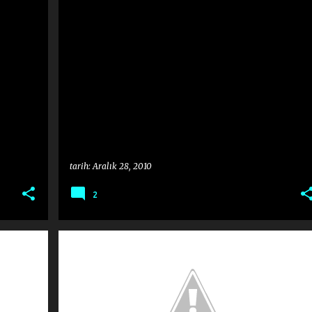
ARI
DENEME
EV
MAKALE
NIHAD SAMI BANARLI
+
tarih:
Aralık 28, 2010
2
BALZAMIN
CEMAL SÜREYA
CEMALETTIN SEBER
+
5
+