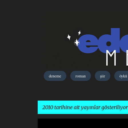
deneme
roman
şiir
öykü
2010 tarihine ait yayınlar gösteriliyor