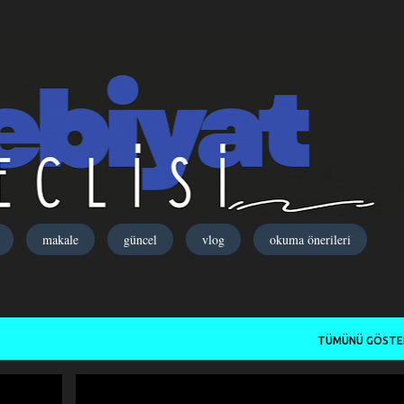
Ana içeriğe atla
makale
güncel
vlog
okuma önerileri
TÜMÜNÜ GÖSTE