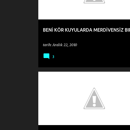
BENİ KÖR KUYULARDA MERDİVENSİZ BI
tarih:
Aralık 22, 2010
3
DENEME
MELIH CEVDET ANDAY