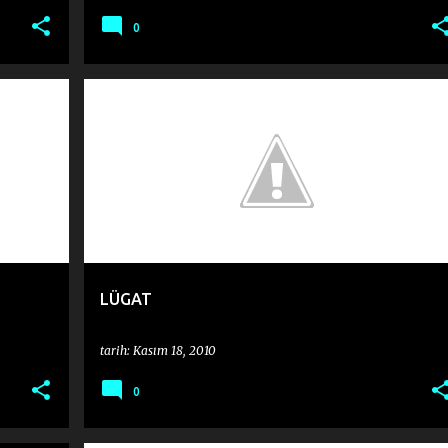
0
NEME
MURAT GIL
ŞIIR TAHLILLERI
+
LÜGAT
tarih:
Kasım 18, 2010
0