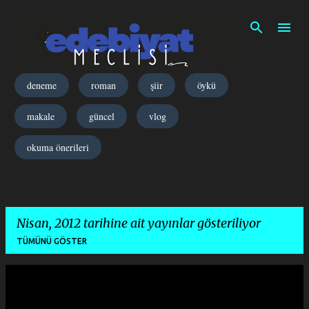
Ana içeriğe atla
deneme
roman
şiir
öykü
makale
güncel
vlog
okuma önerileri
Nisan, 2012 tarihine ait yayınlar gösteriliyor
TÜMÜNÜ GÖSTER
K
a