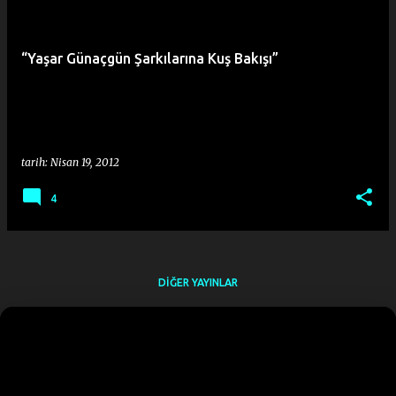
y
ı
“Yaşar Günaçgün Şarkılarına Kuş Bakışı”
t
l
a
r
tarih:
Nisan 19, 2012
4
DIĞER YAYINLAR