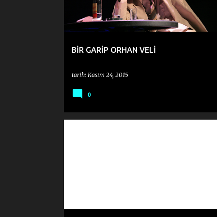
BİR GARİP ORHAN VELİ
tarih:
Kasım 24, 2015
0
BÜYÜLÜ ZAMANLAR
GELEN YOLCU
GIDEN YOLCU
SITKI SILAH
YITIK ÜLKE