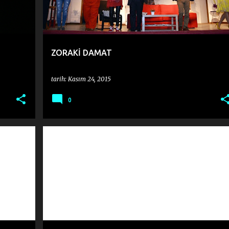
ZORAKİ DAMAT
tarih:
Kasım 24, 2015
0
ATTILA İLHAN
GARIPÇILER
IKINCI YENI
ORHAN VELI
+
ŞIIR ŞAIR
+