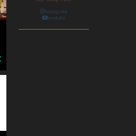
2
2017
instagram
1
Nisan
youtube
1
Mart
6
2016
5
Kasım
1
Şubat
6
2015
1
Aralık
ŞAHANE DÜĞÜN
3
Kasım
EDEBİYAT DERGİLERİ VE
DİJİTAL YAYINCILIK
ÜZERİNE
BİR GARİP ORHAN VELİ