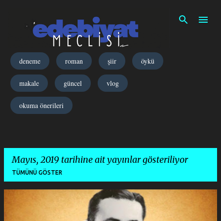
Ana içeriğe atla
deneme
roman
şiir
öykü
makale
güncel
vlog
okuma önerileri
Mayıs, 2019 tarihine ait yayınlar gösteriliyor
TÜMÜNÜ GÖSTER
K
a