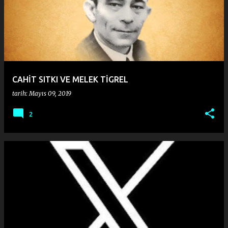
y
ı
t
l
a
CAHİT SITKI VE MELEK TİGREL
r
tarih:
Mayıs 09, 2019
2