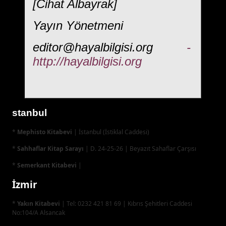
[Cihat Albayrak]
Yayın Yönetmeni
editor@hayalbilgisi.org
-
http://hayalbilgisi.org
stanbul
*
Mephisto Kitabevi
| İstanbul (İstiklal Caddesi)
*
Sahhaflar Kitap Sarayı
| D. 24-25-26 | Beyazıt Sahaflar Çarşısı
*
Semerkant
Kitabevi
|
İstiklal cad. Süslü saksı sokak no : 5 Beyoğlu
İzmir
*
Yakın Kitabevi
| Tel: 0232 421 81 69 | Kıbrıs Şehitleri Caddesi
No:104/A Alsancak