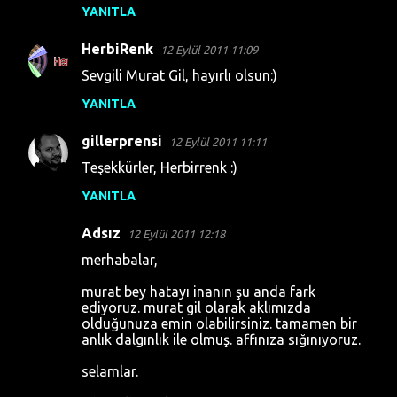
u
YANITLA
m
HerbiRenk
12 Eylül 2011 11:09
l
Sevgili Murat Gil, hayırlı olsun:)
a
YANITLA
r
gillerprensi
12 Eylül 2011 11:11
Teşekkürler, Herbirrenk :)
YANITLA
Adsız
12 Eylül 2011 12:18
merhabalar,
murat bey hatayı inanın şu anda fark
ediyoruz. murat gil olarak aklımızda
olduğunuza emin olabilirsiniz. tamamen bir
anlık dalgınlık ile olmuş. affınıza sığınıyoruz.
selamlar.