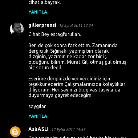
cihat albayrak.
YANITLA
gillerprensi
12 Eylül 2011 12:24
Cihat Bey estağfurullah.
Ben de çok sonra fark ettim. Zamanında
dergicilik-Sığınak- yapmış biri olarak
dizginin, yazımın ne kadar zor bir iş
olduğunu bilirim. Murat Gil, olmuş gül olmuş
hiç sorun değil.
Eserime derginizde yer verdiğiniz için
teşekkür ederim.Çalışmalarınızda kolaylıklar
diliyorum. Her sayınızı blog vasıtasıyla da
duyurmaya gayret edeceğim.
saygılar
YANITLA
AslıASLI
12 Eylül 2011 14:57