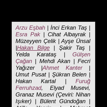
edebiyat okurunun kitaplığında yerini alan bir dergi oldu.
Bizi destekleyen herkese ve tüm okurlarımıza teşekkür
ediyoruz. 5. Sayısında Hayal Bilgisi’nin okuruyla
buluşturduğu isimler şöyle:
Arzu Eşbah
| İnci Erkan Taş |
Esra Pak
| Cihat Albayrak |
Müzeyyen Çelik | Ayşe Ünsal
|
Hakan Bilge
| Şakir Taş |
Yelda Karataş |
Gülşen
Çağan
| Mehdi Akan | Fecri
Yağızer |
Ahmet Kanter
|
Umut Pusat | Şükran Belen |
Hakan Kartal |
Furuğ
Ferruhzad
, Elyad Musevi,
Granaz Musevi (Çeviri: Nihan
Işıker) | Bülent Gündoğan |