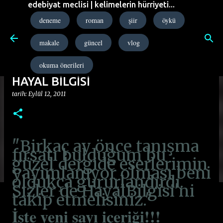
edebiyat meclisi | kelimelerin hürriyeti...
Ana içeriğe atla
deneme
roman
şiir
öykü
makale
güncel
vlog
okuma önerileri
HAYAL BİLGİSİ
tarih:
Eylül 12, 2011
"Birkaç ay önce tanışma
fırsatı bulduğum bu
güzel dergide eserlerimin
yayımlanıyor olması beni
oldukça gururlandırdı.
Sizler de HayalBilgisi'ni
takip etmelisiniz."
İşte yeni sayı içeriği!!!