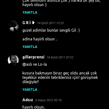
Çok sevindim adınıza çok :) harika bir şey bu,
hayırlı olsun :)
YANITLA
G R İ ❥
14 Eylül 2011 12:53
guzel adimlar bunlar sevgili Gil : )
adina hayirli olsun ..
YANITLA
gillerprensi
16 Eylül 2011 07:52
@aslı ve Lo-la
kusura bakmayın biraz geç oldu ancak çok
teşekkür ederim tebrikleriniz için! görüşmek
dileğiyle!!
YANITLA
Adsız
6 Mayıs 2012 02:16
hayırlı olsun..