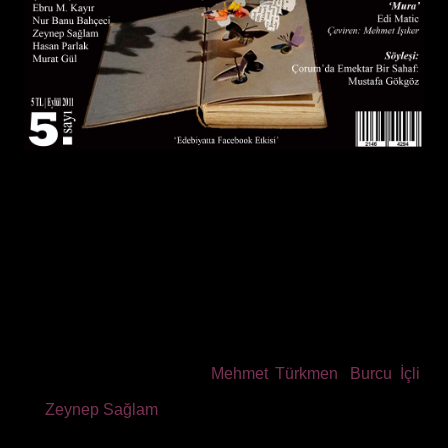
Şiir çevirileri ile uzun süredir dergimizde yer alan Nihan
Işıker, bu sayımızda bambaşka bir güzellik yaparak,
okurlarımıza bir şiir bahçesi sundu. Üç şairin üç şiirini
çevirerek sayfalarımıza taşıyan Işıker’e teşekkür ediyor
ve bu şiirleri okumanızı da tavsiye ediyoruz. Müzeyyen
Çelik, öykü serisine Resim Defteri ile devam ediyor.
Çelik, her sayıda, çıtayı biraz daha yukarıya taşıyor ve
bambaşka konularda, bambaşka üsluplar ile ortaya
koyduğu çalışmaları ile Hayal Bilgisi’ni güzelleştiriyor.
Fecri Yağızer, Umut Pusat, Hakan Kartal, Bülent
Gündoğan, Atilla Yaşrin,
Mehmet Türkmen
,
Burcu İçli
,
Hasan Parlak, Emine Köseoğlu, Murat Gil, Ebru M. Kayır
ve
Zeynep Sağlam
, dergimizde ilk kez yer alan isimler…
5. sayısı ile yoluna devam eden Hayal Bilgisi, artık