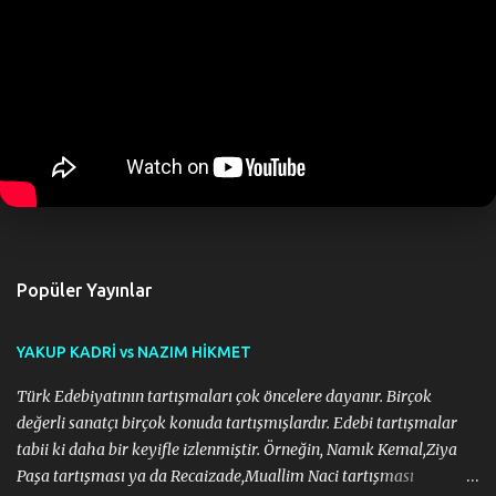
ö
n
d
e
r
Popüler Yayınlar
YAKUP KADRİ vs NAZIM HİKMET
Türk Edebiyatının tartışmaları çok öncelere dayanır. Birçok
değerli sanatçı birçok konuda tartışmışlardır. Edebi tartışmalar
tabii ki daha bir keyifle izlenmiştir. Örneğin, Namık Kemal,Ziya
Paşa tartışması ya da Recaizade,Muallim Naci tartışması