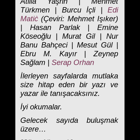
Atilla Yaşrin | Mehmet
Türkmen | Burcu İçli |
Edi
Matic̀
(Çeviri: Mehmet Işıker)
| Hasan Parlak | Emine
Köseoğlu | Murat Gil | Nur
Banu Bahçeci | Mesut Gül |
Ebru M. Kayır | Zeynep
Sağlam |
Serap Orhan
İlerleyen sayfalarda mutlaka
size hitap eden bir yazı ve
yazar ile tanışacaksınız.
İyi okumalar.
Gelecek sayıda buluşmak
üzere…