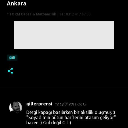
Ankara
*
FORM OFSET & Matbaacılık
| Tel: 0312 417 47 50
ŞİİR
gillerprensi
12 Eylül 2011 09:13
Y
Dergi kapağı basılırken bir aksilik oluşmuş :)
o
"Soyadımın bütün harflerini atasım geliyor"
bazen :) Gül değil Gil :)
r