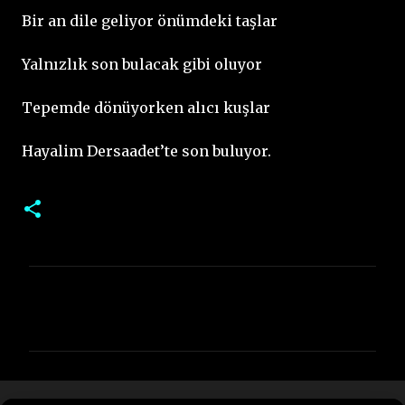
Bir an dile geliyor önümdeki taşlar
Yalnızlık son bulacak gibi oluyor
Tepemde dönüyorken alıcı kuşlar
Hayalim Dersaadet’te son buluyor.
Y
o
r
u
m