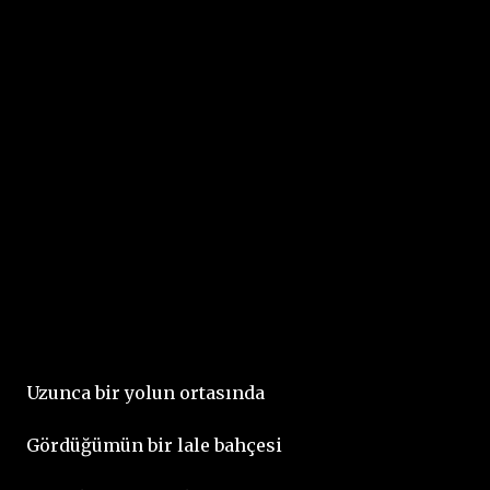
Örtün, evet ey felâket sahnesi... Örtün artık ey şehir;
örtün, ve sonsuz uyu, ey dünyanın koca kahbesi!
Ey debdebeler, tantanalar, şanlar, alaylar;
Kaatil kuleler, kal’ali ve zindanlı saraylar.
Tevfik Fikret
Uzunca bir yolun ortasında
Gördüğümün bir lale bahçesi