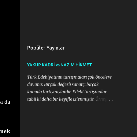
Popüler Yayınlar
YAKUP KADRİ vs NAZIM HİKMET
Türk Edebiyatının tartışmaları çok öncelere
dayanır. Birçok değerli sanatçı birçok
konuda tartışmışlardır. Edebi tartışmalar
tabii ki daha bir keyifle izlenmiştir. Örneğin,
a da
Namık Kemal,Ziya Paşa tartışması ya da
Recaizade,Muallim Naci tartışması
edebiyatımızın gelişimi için önemli
olmuştur da. Bu süreçte sanatçıların hoş
lmek
olmayacak şekilde birbirlerine