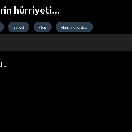
in hürriyeti...
Ana içeriğe atla
güncel
vlog
okuma önerileri
IL