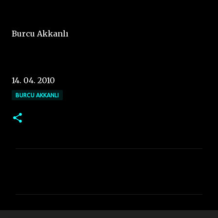
Burcu Akkanlı
14. 04. 2010
BURCU AKKANLI
Y
o
r
u