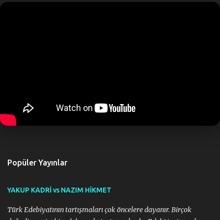
m
l
a
r
Popüler Yayınlar
YAKUP KADRİ vs NAZIM HİKMET
Türk Edebiyatının tartışmaları çok öncelere dayanır. Birçok