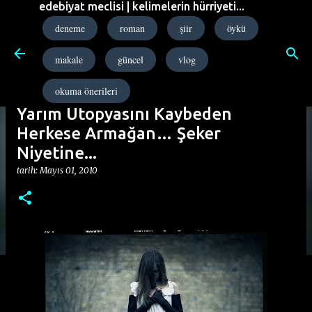
edebiyat meclisi | kelimelerin hürriyeti...
Ana içeriğe atla
deneme
roman
şiir
öykü
makale
güncel
vlog
okuma önerileri
Yarım Ütopyasını Kaybeden
Herkese Armağan… Şeker
Niyetine...
tarih:
Mayıs 01, 2010