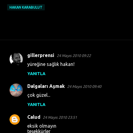
HAKAN KARABULUT
gillerprensi
24 Mayıs 2010 09:22
Y
yüreğine sağlık hakan!
o
YANITLA
r
u
Dalgaları Aşmak
24 Mayıs 2010 09:40
m
çok güzel...
l
YANITLA
a
r
Calud
24 Mayıs 2010 23:51
eksik olmayın
teşekkürler