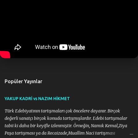
ö
n
d
e
r
Popüler Yayınlar
YAKUP KADRİ vs NAZIM HİKMET
Türk Edebiyatının tartışmaları çok öncelere dayanır. Birçok
değerli sanatçı birçok konuda tartışmışlardır. Edebi tartışmalar
tabii ki daha bir keyifle izlenmiştir. Örneğin, Namık Kemal,Ziya
Paşa tartışması ya da Recaizade,Muallim Naci tartışması