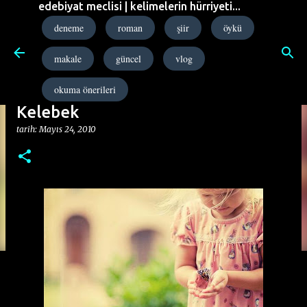
edebiyat meclisi | kelimelerin hürriyeti...
Ana içeriğe atla
deneme
roman
şiir
öykü
makale
güncel
vlog
okuma önerileri
Kelebek
tarih:
Mayıs 24, 2010