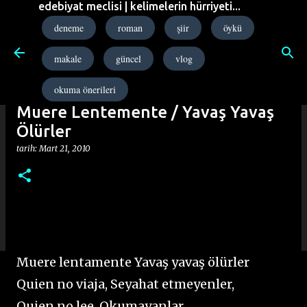
edebiyat meclisi | kelimelerin hürriyeti...
Ana içeriğe atla
deneme
roman
şiir
öykü
makale
güncel
vlog
okuma önerileri
Muere Lentemente / Yavaş Yavaş
Ölürler
tarih:
Mart 21, 2010
Muere lentamente Yavaş yavaş ölürler
Quien no viaja, Seyahat etmeyenler,
Quien no lee, Okumayanlar,