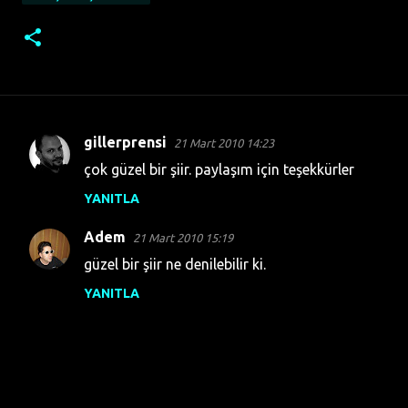
gillerprensi
21 Mart 2010 14:23
Y
çok güzel bir şiir. paylaşım için teşekkürler
o
YANITLA
r
u
Adem
21 Mart 2010 15:19
m
güzel bir şiir ne denilebilir ki.
l
YANITLA
a
r