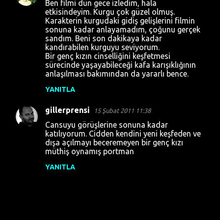
Ben filmi dün gece izledim, hala
l
etkisindeyim. Kurgu çok güzel olmuş.
Karakterin kurgudaki gidiş gelişlerini filmin
a
sonuna kadar anlayamadım, çoğunu gerçek
sandım. Beni son dakikaya kadar
r
kandırabilen kurguyu seviyorum.
Bir genç kızın cinselliğini keşfetmesi
sürecinde yaşayabileceği kafa karışıklığının
anlaşılması bakımından da yararlı bence.
YANITLA
gillerprensi
15 Şubat 2011 11:38
Cansuyu görüşlerine sonuna kadar
katılıyorum. Cidden kendini yeni keşfeden ve
dışa açılmayı beceremeyen bir genç kızı
müthiş oynamış portman
YANITLA