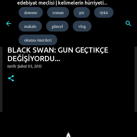
edebiyat meclisi | kelimelerin hürriyeti...
Ana içeriğe atla
deneme
roman
şiir
öykü
makale
güncel
vlog
okuma önerileri
BLACK SWAN: GÜN GEÇTİKÇE
DEĞİŞİYORDU...
tarih:
Şubat 03, 2011