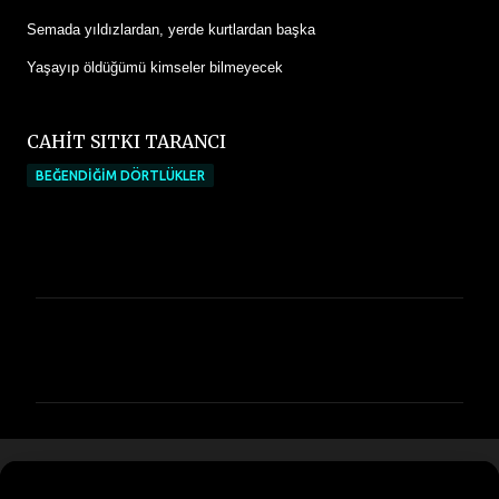
Semada yıldızlardan, yerde kurtlardan başka
Yaşayıp öldüğümü kimseler bilmeyecek
CAHİT SITKI TARANCI
BEĞENDİĞİM DÖRTLÜKLER
Y
o
r
u
m
l