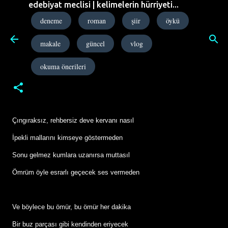
edebiyat meclisi | kelimelerin hürriyeti...
Ana içeriğe atla
deneme
roman
şiir
öykü
makale
güncel
vlog
ÖMRÜMDE SÜKUT
okuma önerileri
tarih:
Ekim 06, 2010
Çıngıraksız, rehbersiz deve kervanı nasıl
İpekli mallarını kimseye göstermeden
Sonu gelmez kumlara uzanırsa muttasıl
Ömrüm öyle esrarlı geçecek ses vermeden
Ve böylece bu ömür, bu ömür her dakika
Bir buz parçası gibi kendinden eriyecek