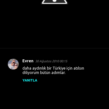
Evren
30 Ağustos 2010 00:15
Y
daha aydınlık bir Türkiye için atılsın
o
diliyorum bütün adımlar.
r
YANITLA
u
m
l
a