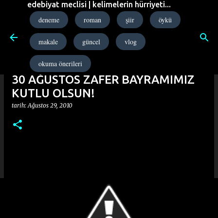
edebiyat meclisi | kelimelerin hürriyeti...
Ana içeriğe atla
deneme
roman
şiir
öykü
makale
güncel
vlog
okuma önerileri
30 AĞUSTOS ZAFER BAYRAMIMIZ
KUTLU OLSUN!
tarih:
Ağustos 29, 2010