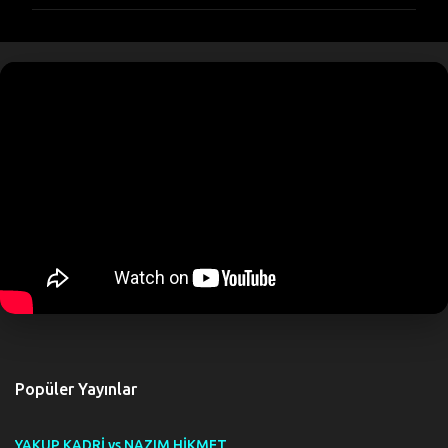
r
u
m
l
a
r
Popüler Yayınlar
YAKUP KADRİ vs NAZIM HİKMET