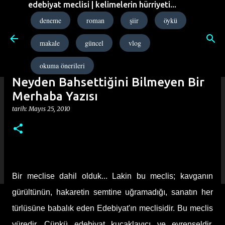
edebiyat meclisi | kelimelerin hürriyeti...
Ana içeriğe atla
deneme
roman
şiir
öykü
makale
güncel
vlog
okuma önerileri
Neyden Bahsettiğini Bilmeyen Bir
Merhaba Yazısı
tarih:
Mayıs 25, 2010
Bir meclise dahil olduk... Lakin bu meclis; kavganın
gürültünün, hakaretin semtine uğramadığı, sanatın her
türlüsüne babalık eden Edebiyat'ın meclisidir. Bu meclis
yüredir. Çünkü edebiyat kucaklayıcı ve evrenseldir,