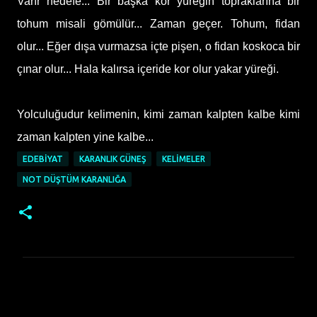
Varır hedefe... Bir başka kor yüreğin topraklarına bir
tohum misali gömülür... Zaman geçer. Tohum, fidan
olur... Eğer dışa vurmazsa içte pişen, o fidan koskoca bir
çınar olur... Hala kalırsa içeride kor olur yakar yüreği.
Yolculuğudur kelimenin, kimi zaman kalpten kalbe kimi
zaman kalpten yine kalbe...
EDEBIYAT
KARANLIK GÜNEŞ
KELIMELER
NOT DÜŞTÜM KARANLIĞA
Y
o