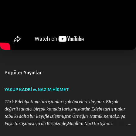
d
e
r
Popüler Yayınlar
YAKUP KADRİ vs NAZIM HİKMET
Türk Edebiyatının tartışmaları çok öncelere dayanır. Birçok
değerli sanatçı birçok konuda tartışmışlardır. Edebi tartışmalar
tabii ki daha bir keyifle izlenmiştir. Örneğin, Namık Kemal,Ziya
Paşa tartışması ya da Recaizade,Muallim Naci tartışması
edebiyatımızın gelişimi için önemli olmuştur da. Bu süreçte