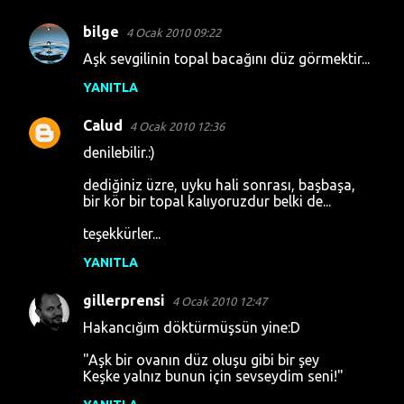
bilge
4 Ocak 2010 09:22
Y
Aşk sevgilinin topal bacağını düz görmektir...
o
YANITLA
r
u
Calud
4 Ocak 2010 12:36
m
denilebilir.:)
l
dediğiniz üzre, uyku hali sonrası, başbaşa,
a
bir kör bir topal kalıyoruzdur belki de...
r
teşekkürler...
YANITLA
gillerprensi
4 Ocak 2010 12:47
Hakancığım döktürmüşsün yine:D
"Aşk bir ovanın düz oluşu gibi bir şey
Keşke yalnız bunun için sevseydim seni!"