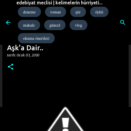
edebiyat meclisi | kelimelerin hürriyeti...
Ana içeriğe atla
deneme
roman
şiir
öykü
makale
güncel
vlog
okuma önerileri
Aşk'a Dair..
tarih:
Ocak 03, 2010